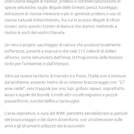
Distruzione illegale di habitat, prelievo e commercializzazione di
specie selvatiche, taglio illegale delle foreste, pesca fuorilegge,
estrazione di risorse minerarie e più in generale prelievo e uso di
risorse naturali indiscriminato, fra cui lo scarico illegale di rifiuti
tossici: sono questi i
Crimini di Natura
che stanno mettendo a
rischio le sorti del nostro Pianeta.
Un vero e proprio saccheggio di natura che produce localmente
sofferenza, povertà e soprusi e che vale 213 miliardi di dollari
all’anno, come denunciato dall’Unep (il Programma delle Nazioni
Unite per l’ambiente) e dall’Interpol.
Oltre ad essere territorio di transito tra Paesi, l’Italia non è immune
dal problema, essendo teatro di un intenso bracconaggio con “27
aree calde”, vere trappole per orsi, lupi, grifoni, rapaci, soprattutto
lanari e aquile del Bonelli, e molti altri uccelli migratori e piccoli
passeriformi, nonché delfini e tartarughe.
L’area espositiva, a cura del WWF, permette sensibilizzare ai pericoli
del bracconaggio e dei danni al territorio, con un’attenzione sulle
armi e gli strumenti utilizzati dai bracconieri.